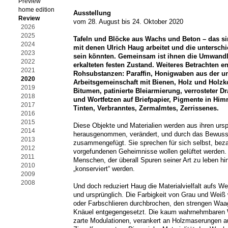
Preview
home edition
Ausstellung
Review
vom 28. August bis 24. Oktober 2020
2026
2025
Tafeln und Blöcke aus Wachs und Beton – das sin
2024
mit denen Ulrich Haug arbeitet und die unterschi
2023
sein könnten. Gemeinsam ist ihnen die Umwand
2022
erkalteten festen Zustand. Weiteres Betrachten en
2021
Rohsubstanzen: Paraffin, Honigwaben aus der 
2020
Arbeitsgemeinschaft mit Bienen, Holz und Holzko
2019
Bitumen, patinierte Bleiarmierung, verrosteter Dr
2018
und Wortfetzen auf Briefpapier, Pigmente in Hi
2017
Tinten, Verbranntes, Zermalmtes, Zerrissenes.
2016
2015
Diese Objekte und Materialien werden aus ihren u
2014
herausgenommen, verändert, und durch das Bewusst
2013
zusammengefügt. Sie sprechen für sich selbst, bez
2012
vorgefundenen Geheimnisse wollen gelüftet werden.
2011
Menschen, der überall Spuren seiner Art zu leben hint
2010
„konserviert“ werden.
2009
2008
Und doch reduziert Haug die Materialvielfalt aufs We
und ursprünglich. Die Farbigkeit von Grau und Weiß
oder Farbschlieren durchbrochen, den strengen Waa
Knäuel entgegengesetzt. Die kaum wahrnehmbaren W
zarte Modulationen, verankert an Holzmaserungen a