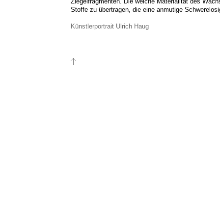
Ziegelfragmenten. Die weiche Materialität des Wach
Stoffe zu übertragen, die eine anmutige Schwerelosi
Künstlerportrait Ulrich Haug