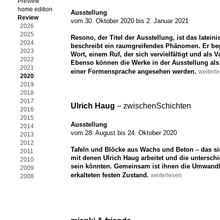
Preview
home edition
Ausstellung
Review
vom 30. Oktober 2020 bis 2. Januar 2021
2026
2025
Resono, der Titel der Ausstellung, ist das latein
2024
beschreibt ein raumgreifendes Phänomen. Er be
2023
Wort, einem Ruf, der sich vervielfältigt und als 
2022
Ebenso können die Werke in der Ausstellung a
2021
einer Formensprache angesehen werden.
weiterl
2020
2019
2018
2017
Ulrich Haug
– zwischenSchichten
2016
2015
Ausstellung
2014
vom 28. August bis 24. Oktober 2020
2013
2012
Tafeln und Blöcke aus Wachs und Beton – das sin
2011
mit denen Ulrich Haug arbeitet und die unterschi
2010
sein könnten. Gemeinsam ist ihnen die Umwand
2009
erkalteten festen Zustand.
weiterlesen
2008